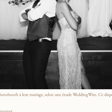
hotobooth à leur mariage, selon une étude WeddingWire. Ce disposi
ennuyer