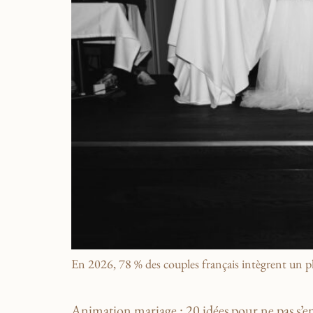
En 2026, 78 % des couples français intègrent un p
Animation mariage : 20 idées pour ne pas s’