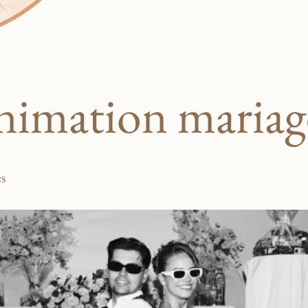
nimation mariag
es