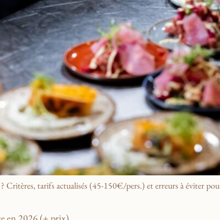
ritères, tarifs actualisés (45-150€/pers.) et erreurs à éviter pour
 en 2026 (+ prix)