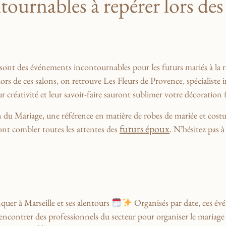
ournables à repérer ⁣lors⁢ des
 sont des événements incontournables pour les ‌futurs mariés à la rec
ors de​ ces salons, on ⁣retrouve
Les Fleurs de ⁢Provence
,⁣ spécialist
réativité et leur savoir-faire ​sauront sublimer ⁣votre décoration f
 du Mariage
, une référence en matière ⁢de robes de mariée et⁢ cos
futurs époux
ont combler toutes‌ les ⁢attentes des
. N’hésitez pas à
anquer à Marseille et​ ses alentours
⁢Organisés par ⁣date, ces‍ é
e rencontrer des professionnels ⁣du secteur ⁢pour organiser le mariage