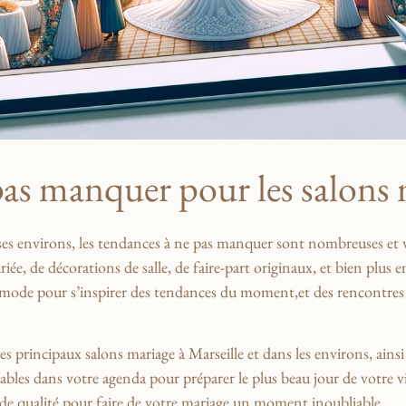
pas manquer pour les salons m
 ses environs, les tendances à ne pas manquer⁤ sont nombreuses ⁣et v
iée, de décorations de salle, de faire-part originaux, et bien ‍plus⁣ e
 mode pour s’inspirer des tendances du moment,et des rencontres ave
⁢ des principaux salons ‌mariage à ⁢Marseille⁣ et dans les environs, ai
s ⁢dans ‌votre agenda ⁢pour⁣ préparer⁤ le plus beau jour de ⁢votre⁢ 
res de qualité ⁣pour ‌faire de votre mariage un moment inoubliable.