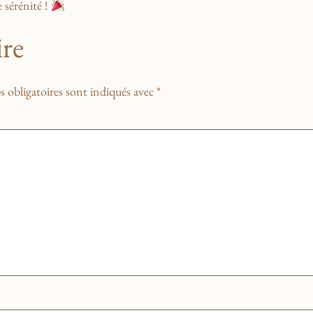
sérénité⁢ !
re
 obligatoires sont indiqués avec
*