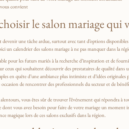
hoisir le ​salon mariage qui⁢
t devenir une tâche ardue, surtout avec ⁣tant d’options ‌disponibles 
voici ⁢un ‌calendrier des salons mariage à ​ne pas manquer⁤ dans ⁢la rég
ble pour les futurs⁣ mariés ⁣à ⁢la recherche d’inspiration et de fourn
ur ceux qui souhaitent découvrir des prestataires de qualité dans u
ouples en quête d’une ambiance plus intimiste et d’idées originales‌ 
e⁤ occasion de ​rencontrer ​des professionnels du secteur et de bénéf
et ⁢alentours, vous ‍êtes sûr de ⁢trouver l’événement qui répondra à 
e dont vous avez besoin‍ pour faire de‍ votre mariage un moment ‌in
ce ⁤magique lors ​de ces salons exclusifs dans​ la région.