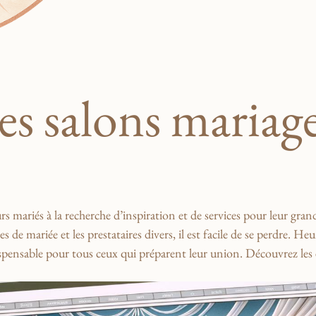
es salons mariage
urs mariés à la recherche d’inspiration et de ‌services⁢ pour leur gran
s ‌de‌ mariée⁤ et⁢ les prestataires divers, il est facile de se perdre. ‍H
ndispensable pour tous ‍ceux qui ‍préparent leur​ union. Découvrez 