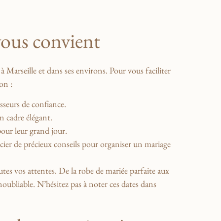
 vous convient
à Marseille et dans ses environs. Pour vous faciliter
ion :
isseurs de confiance.
n cadre élégant.
pour leur grand jour.
icier de précieux ‌conseils ⁢pour organiser un mariage
toutes vos attentes. De la robe de mariée parfaite aux
oubliable. N’hésitez pas à noter ces dates dans⁤