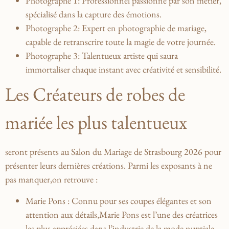
Photographe 1
: Professionnel‌ passionné par son​ métier,
spécialisé dans la capture des émotions.
Photographe⁢ 2
:‍ Expert‌ en⁣ photographie ⁤de mariage,
capable de retranscrire toute la ‌magie ​de votre journée.
Photographe 3
: Talentueux ‍artiste ‌qui ⁢saura
‍immortaliser ‌chaque instant avec créativité et sensibilité.
Les ⁣Créateurs de‌ robes de
mariée les plus talentueux
seront présents ⁤au Salon du Mariage de Strasbourg ⁤2026 pour⁣
présenter leurs dernières créations.​ Parmi les exposants à ne
pas manquer,on retrouve :
Marie Pons
: Connu pour ses coupes élégantes et son
attention aux ⁤détails,Marie Pons est l’une ⁤des créatrices
les plus ‌appréciées dans l’industrie de la mode ​nuptiale.