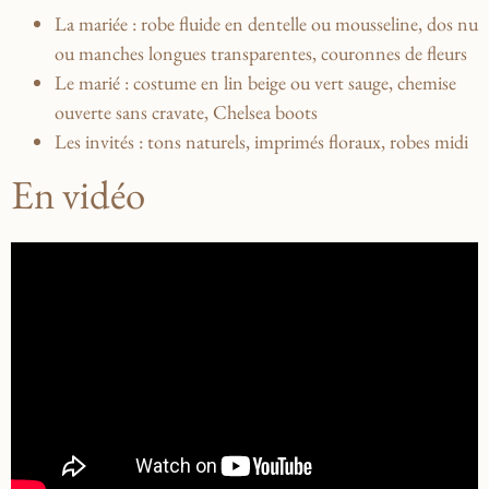
La mariée
: robe fluide en dentelle ou mousseline, dos nu
ou manches longues transparentes, couronnes de fleurs
Le marié
: costume en lin beige ou vert sauge, chemise
ouverte sans cravate, Chelsea boots
Les invités
: tons naturels, imprimés floraux, robes midi
En vidéo