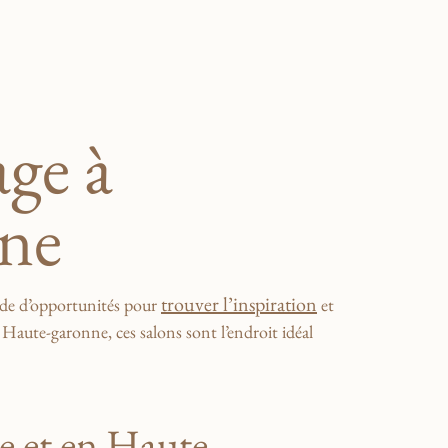
age à
nne
trouver ⁣l’inspiration
tude d’opportunités pour
et
a Haute-garonne, ces salons​ sont l’endroit idéal
e et en Haute-