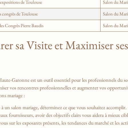
s expositions de Toulouse
Salon du Maria
es congrès de⁣ Toulouse
Salon ‍du Mar
es Congrès Pierre Baudis
Salon du⁢ Mari
r sa Visite et Maximiser se
 Haute-Garonne est un⁢ outil essentiel ⁤pour les professionnels du s
er vos ‌rencontres‍ professionnelles ⁤et augmenter vos⁤ opportunités 
alons mariage :
 à un⁢ salon⁤ mariage, déterminez ce que ⁣vous ​souhaitez accomplir. 
 fournisseurs, avoir des objectifs clairs vous aidera à ​mieux ‌cible
us sur‌ les exposants présents, les tendances du marché⁢ et les acti