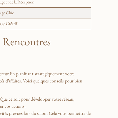
ge⁤ et de la Réception
iage Chic
age Créatif
s Rencontres
ecteur.En planifiant stratégiquement ⁤votre​
d’affaires.‌ Voici quelques conseils ​pour⁤ bien
Que ce soit pour développer ⁢votre réseau,⁢
r ⁤vos actions.
vités ‌prévues lors du salon. Cela⁢ vous permettra de