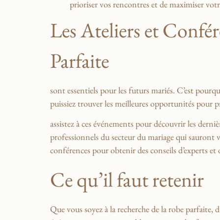
‌prioriser ‍vos⁢ rencontres et de maximiser vot
Les ‌Ateliers et Confé
Parfaite
sont⁣ essentiels pour les futurs⁤ mariés. C’est pour
puissiez trouver‍ les ⁣meilleures‌ opportunités pour p
assistez‌ à ces événements⁤ pour découvrir les derniè
professionnels du secteur du mariage qui sauront vo
conférences pour obtenir des conseils d’experts⁢ et 
Ce qu’il faut ⁢retenir
Que vous soyez‍ à la recherche de la ⁤robe parfaite,