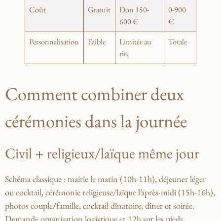
Coût
Gratuit
Don 150-
0-900
600 €
€
Personnalisation
Faible
Limitée au
Totale
rite
Comment combiner deux
cérémonies dans la journée
Civil + religieux/laïque même jour
Schéma classique : mairie le matin (10h-11h), déjeuner léger
ou cocktail, cérémonie religieuse/laïque l’après-midi (15h-16h),
photos couple/famille, cocktail dînatoire, dîner et soirée.
Demande organisation logistique et 12h sur les pieds.