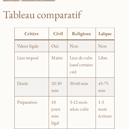
Tableau comparatif
Critère
Civil
Religieux
Laïque
Valeur légale
Oui
Non
Non
Lieu imposé
Mairie
Lieu de culte
Libre
(sauf certains
cas)
Durée
20-30
30-60 min
45-75
min
min
Préparation
10
3-12 mois
1-3
jours
selon culte
mois
min
écriture
légal